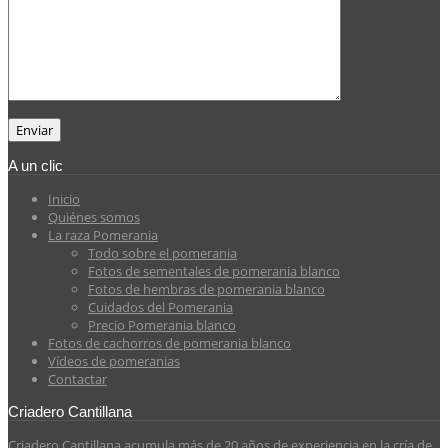
A un clic
Inicio
Quiénes somos
La raza Pomerania
Todo sobre el pomerania
Fotos de sementales de pomerania blanco
Fotos de hembras de pomerania blanco
Cuidados del Pomerania
Precio Pomerania blanco
Fotos de cachorros de pomerania blanco
Vídeos de pomeranias
Contactar
Criadero Cantillana
Criadero Cantillana acumula más de 20 años de experiencia en la cría de