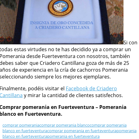
Si con
todas estas virtudes no te has decidido ya a comprar un
Pomerania desde Fuerteventura con nosotros, también
debes saber que Criadero Cantillana goza de más de 25
años de experiencia en la cría de cachorros Pomerania
seleccionando siempre los mejores ejemplares.
Finalmente, podéis visitar el
Facebook de Criadero
Cantillana
y mirar la cantidad de clientes satisfechos.
Comprar pomerania en Fuerteventura – Pomerania
blanco en Fuerteventura.
comprar pomerania
comprar pomerania blanco
comprar pomerania
blanco en fuerteventura
comprar pomerania en fuerteventura
pomerania
blanco en fuerteventura
pomerania en fuerteventura