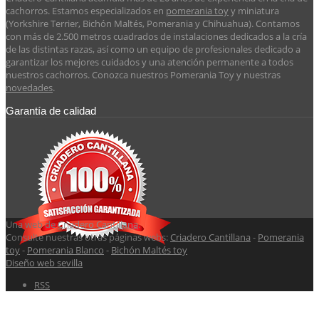
cachorros. Estamos especializados en
pomerania toy
y miniatura
(Yorkshire Terrier, Bichón Maltés, Pomerania y Chihuahua). Contamos
con más de 2.500 metros cuadrados de instalaciones dedicados a la cría
de las distintas razas, así como un equipo de profesionales dedicado a
garantizar los mejores cuidados y una atención permanente a todos
nuestros cachorros. Conozca nuestros Pomerania Toy y nuestras
novedades
.
Garantía de calidad
Una web de
Criadero Cantillana
.
Consulte nuestras otras páginas webs:
Criadero Cantillana
-
Pomerania
toy
-
Pomerania Blanco
-
Bichón Maltés toy
Diseño web sevilla
RSS