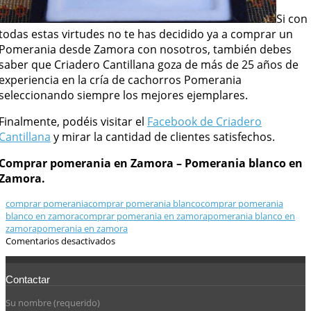
Si con
todas estas virtudes no te has decidido ya a comprar un
Pomerania desde Zamora con nosotros, también debes
saber que Criadero Cantillana goza de más de 25 años de
experiencia en la cría de cachorros Pomerania
seleccionando siempre los mejores ejemplares.
Finalmente, podéis visitar el
Facebook de Criadero
Cantillana
y mirar la cantidad de clientes satisfechos.
Comprar pomerania en Zamora – Pomerania blanco en
Zamora.
comprar pomerania
comprar pomerania blanco
comprar pomerania
blanco en zamora
comprar pomerania en zamora
pomerania blanco en
zamora
pomerania en zamora
Comentarios desactivados
Contactar
Su nombre (requerido)