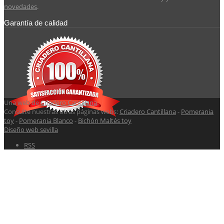
novedades
.
Garantía de calidad
Una web de
Criadero Cantillana
.
Consulte nuestras otras páginas webs:
Criadero Cantillana
-
Pomerania
toy
-
Pomerania Blanco
-
Bichón Maltés toy
Diseño web sevilla
RSS