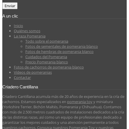
A un clic
Inicio
Quiénes somos
La raza Pomerania
Todo sobre el pomerania
Fotos de sementales de pomerania blanco
Fotos de hembras de pomerania blanco
Cuidados del Pomerania
Precio Pomerania blanco
Fotos de cachorros de pomerania blanco
Vídeos de pomeranias
Contactar
Criadero Cantillana
Criadero Cantillana acumula más de 20 años de experiencia en la cría de
cachorros. Estamos especializados en
pomerania toy
y miniatura
(Yorkshire Terrier, Bichón Maltés, Pomerania y Chihuahua). Contamos
con más de 2.500 metros cuadrados de instalaciones dedicados a la cría
de las distintas razas, así como un equipo de profesionales dedicado a
garantizar los mejores cuidados y una atención permanente a todos
nuestros cachorros. Conozca nuestros Pomerania Toy y nuestras