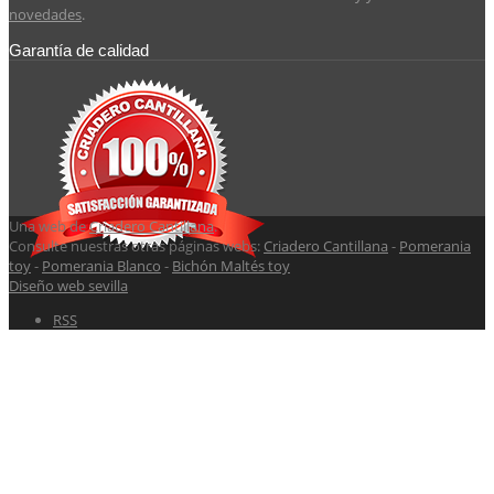
novedades
.
Garantía de calidad
Una web de
Criadero Cantillana
.
Consulte nuestras otras páginas webs:
Criadero Cantillana
-
Pomerania
toy
-
Pomerania Blanco
-
Bichón Maltés toy
Diseño web sevilla
RSS