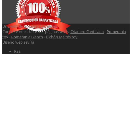
Una web de
Criadero Cantillana
.
Consulte nuestras otras páginas webs:
Criadero Cantillana
-
Pomerania
toy
-
Pomerania Blanco
-
Bichón Maltés toy
Diseño web sevilla
RSS