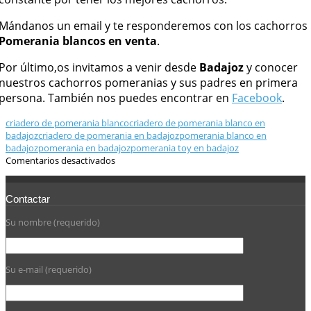
Mándanos un email y te responderemos con los cachorros
Pomerania blancos en venta
.
Por último,os invitamos a venir desde
Badajoz
y conocer
nuestros cachorros pomeranias y sus padres en primera
persona. También nos puedes encontrar en
Facebook
.
criadero de pomerania blanco
criadero de pomerania blanco en
badajoz
criadero de pomerania en badajoz
pomerania blanco en
badajoz
pomerania en badajoz
pomerania toy en badajoz
Comentarios desactivados
Contactar
Su nombre (requerido)
Su e-mail (requerido)