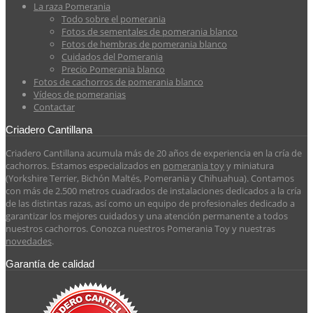
La raza Pomerania
Todo sobre el pomerania
Fotos de sementales de pomerania blanco
Fotos de hembras de pomerania blanco
Cuidados del Pomerania
Precio Pomerania blanco
Fotos de cachorros de pomerania blanco
Vídeos de pomeranias
Contactar
Criadero Cantillana
Criadero Cantillana acumula más de 20 años de experiencia en la cría de
cachorros. Estamos especializados en
pomerania toy
y miniatura
(Yorkshire Terrier, Bichón Maltés, Pomerania y Chihuahua). Contamos
con más de 2.500 metros cuadrados de instalaciones dedicados a la cría
de las distintas razas, así como un equipo de profesionales dedicado a
garantizar los mejores cuidados y una atención permanente a todos
nuestros cachorros. Conozca nuestros Pomerania Toy y nuestras
novedades
.
Garantía de calidad