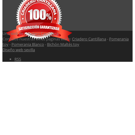
Una web de
Criadero Cantillana
.
Consulte nuestras otras páginas webs:
Criadero Cantillana
-
Pomerania
toy
-
Pomerania Blanco
-
Bichón Maltés toy
Diseño web sevilla
RSS