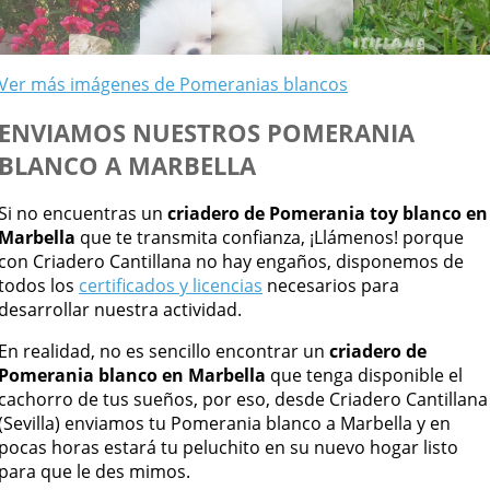
Ver más imágenes de Pomeranias blancos
ENVIAMOS NUESTROS POMERANIA
BLANCO A MARBELLA
Si no encuentras un
criadero de Pomerania toy blanco en
Marbella
que te transmita confianza, ¡Llámenos! porque
con Criadero Cantillana no hay engaños, disponemos de
todos los
certificados y licencias
necesarios para
desarrollar nuestra actividad.
En realidad, no es sencillo encontrar un
criadero de
Pomerania blanco en Marbella
que tenga disponible el
cachorro de tus sueños, por eso, desde Criadero Cantillana
(Sevilla) enviamos tu Pomerania blanco a Marbella y en
pocas horas estará tu peluchito en su nuevo hogar listo
para que le des mimos.