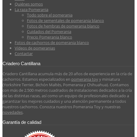
Quiénes somos
La raza Pomerania
Todo sobre el pomerania
Fotos de sementales de pomerania blanco
Fotos de hembras de pomerania blanco
Cuidados del Pomerania
Precio Pomerania blanco
Fotos de cachorros de pomerania blanco
Vídeos de pomeranias
Contactar
Criadero Cantillana
Criadero Cantillana acumula más de 20 años de experiencia en la cría de
cachorros. Estamos especializados en
pomerania toy
y miniatura
(Yorkshire Terrier, Bichón Maltés, Pomerania y Chihuahua). Contamos
con más de 2.500 metros cuadrados de instalaciones dedicados a la cría
de las distintas razas, así como un equipo de profesionales dedicado a
garantizar los mejores cuidados y una atención permanente a todos
nuestros cachorros. Conozca nuestros Pomerania Toy y nuestras
novedades
.
Garantía de calidad