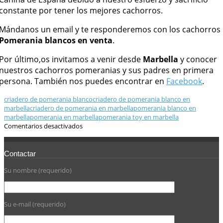
constante por tener los mejores cachorros.
Mándanos un email y te responderemos con los cachorros
Pomerania blancos en venta
.
Por último,os invitamos a venir desde
Marbella
y conocer
nuestros cachorros pomeranias y sus padres en primera
persona. También nos puedes encontrar en
Facebook
.
criadero de pomerania blanco
criadero de pomerania blanco en
marbella
criadero de pomerania en marbella
pomerania blanco en
marbella
pomerania en marbella
pomerania toy en marbella
Comentarios desactivados
Contactar
Su nombre (requerido)
Su e-mail (requerido)