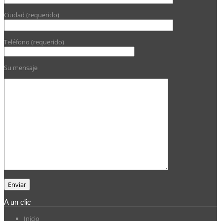
Ciudad (requerido)
Teléfono (requerido)
Su mensaje
A un clic
Inicio