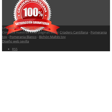
Una web de
Criadero Cantillana
.
Consulte nuestras otras páginas webs:
Criadero Cantillana
-
Pomerania
toy
-
Pomerania Blanco
-
Bichón Maltés toy
Diseño web sevilla
RSS