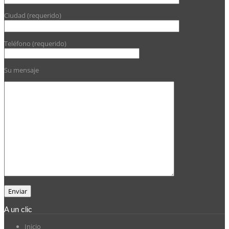
Ciudad (requerido)
Teléfono (requerido)
Su mensaje
A un clic
Inicio