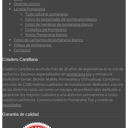
Quiénes somos
La raza Pomerania
Todo sobre el pomerania
Fotos de sementales de pomerania blanco
Fotos de hembras de pomerania blanco
Cuidados del Pomerania
Precio Pomerania blanco
Fotos de cachorros de pomerania blanco
Vídeos de pomeranias
Contactar
Criadero Cantillana
Criadero Cantillana acumula más de 20 años de experiencia en la cría de
cachorros. Estamos especializados en
pomerania toy
y miniatura
(Yorkshire Terrier, Bichón Maltés, Pomerania y Chihuahua). Contamos
con más de 2.500 metros cuadrados de instalaciones dedicados a la cría
de las distintas razas, así como un equipo de profesionales dedicado a
garantizar los mejores cuidados y una atención permanente a todos
nuestros cachorros. Conozca nuestros Pomerania Toy y nuestras
novedades
.
Garantía de calidad