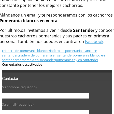
constante por tener los mejores cachorros.
Mándanos un email y te responderemos con los cachorros
Pomerania blancos en venta
.
Por último,os invitamos a venir desde
Santander
y conoce
nuestros cachorros pomeranias y sus padres en primera
persona. También nos puedes encontrar en
Facebook
.
criadero de pomerania blanco
criadero de pomerania blanco en
santander
criadero de pomerania en santander
pomerania blanco en
santander
pomerania en santander
pomerania toy en santander
Comentarios desactivados
Contactar
Su nombre (requerido)
Su e-mail (requerido)