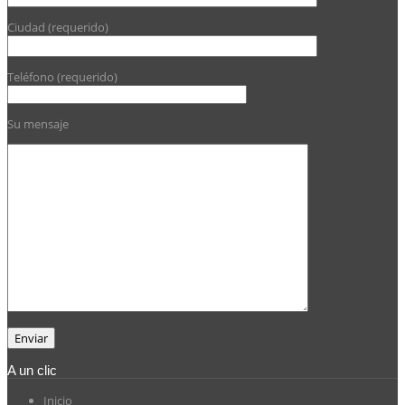
Ciudad (requerido)
Teléfono (requerido)
Su mensaje
A un clic
Inicio