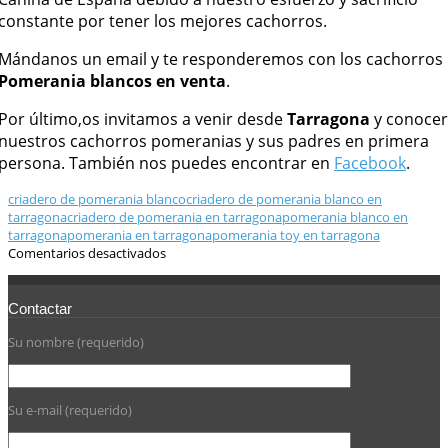
constante por tener los mejores cachorros.
Mándanos un email y te responderemos con los cachorros
Pomerania blancos en venta
.
Por último,os invitamos a venir desde
Tarragona
y conocer
nuestros cachorros pomeranias y sus padres en primera
persona. También nos puedes encontrar en
Facebook
.
criadero de pomerania blanco
criadero de pomerania blanco en
tarragona
criadero de pomerania en tarragona
pomerania blanco en
tarragona
pomerania en tarragona
pomerania toy en tarragona
Comentarios desactivados
Contactar
Su nombre (requerido)
Su e-mail (requerido)