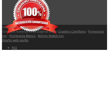
Una web de
Criadero Cantillana
.
Consulte nuestras otras páginas webs:
Criadero Cantillana
-
Pomerania
toy
-
Pomerania Blanco
-
Bichón Maltés toy
Diseño web sevilla
RSS