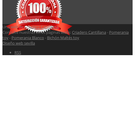
Una web de
Criadero Cantillana
.
Consulte nuestras otras páginas webs:
Criadero Cantillana
-
Pomerania
toy
-
Pomerania Blanco
-
Bichón Maltés toy
Diseño web sevilla
RSS