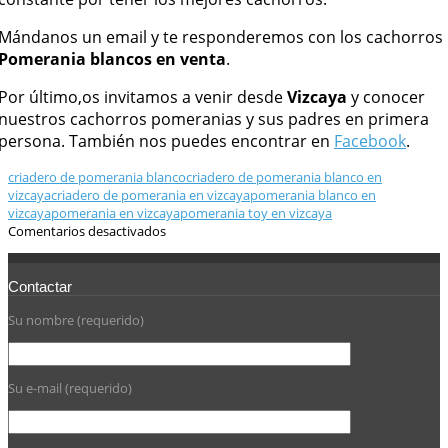
Mándanos un email y te responderemos con los cachorros
Pomerania blancos en venta
.
Por último,os invitamos a venir desde
Vizcaya
y conocer
nuestros cachorros pomeranias y sus padres en primera
persona. También nos puedes encontrar en
Facebook
.
criadero de pomerania blanco
criadero de pomerania blanco en
vizcaya
criadero de pomerania en vizcaya
pomerania blanco en
vizcaya
pomerania en vizcaya
pomerania toy en vizcaya
Comentarios desactivados
Contactar
Su nombre (requerido)
Su e-mail (requerido)