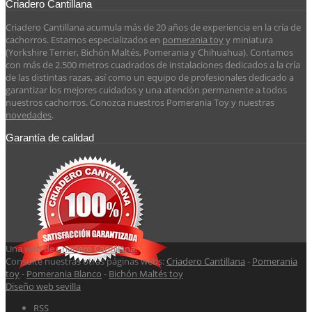
Criadero Cantillana
Criadero Cantillana acumula más de 20 años de experiencia en la cría de
cachorros. Estamos especializados en
pomerania toy
y miniatura
(Yorkshire Terrier, Bichón Maltés, Pomerania y Chihuahua). Contamos
con más de 2.500 metros cuadrados de instalaciones dedicados a la cría
de las distintas razas, así como un equipo de profesionales dedicado a
garantizar los mejores cuidados y una atención permanente a todos
nuestros cachorros. Conozca nuestros Pomerania Toy y nuestras
novedades
.
Garantía de calidad
Una web de
Criadero Cantillana
.
Consulte nuestras otras páginas webs:
Criadero Cantillana
-
Pomerania
toy
-
Pomerania Blanco
-
Bichón Maltés toy
Diseño web sevilla
RSS