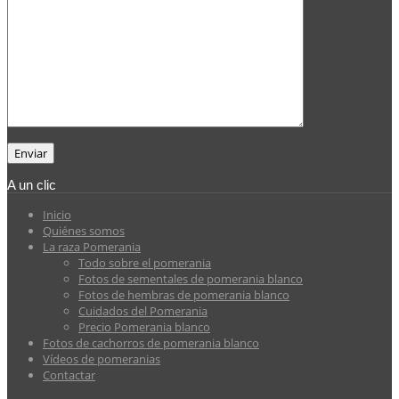
A un clic
Inicio
Quiénes somos
La raza Pomerania
Todo sobre el pomerania
Fotos de sementales de pomerania blanco
Fotos de hembras de pomerania blanco
Cuidados del Pomerania
Precio Pomerania blanco
Fotos de cachorros de pomerania blanco
Vídeos de pomeranias
Contactar