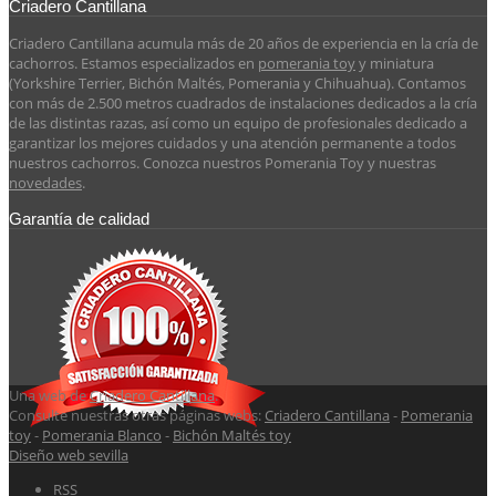
Criadero Cantillana
Criadero Cantillana acumula más de 20 años de experiencia en la cría de
cachorros. Estamos especializados en
pomerania toy
y miniatura
(Yorkshire Terrier, Bichón Maltés, Pomerania y Chihuahua). Contamos
con más de 2.500 metros cuadrados de instalaciones dedicados a la cría
de las distintas razas, así como un equipo de profesionales dedicado a
garantizar los mejores cuidados y una atención permanente a todos
nuestros cachorros. Conozca nuestros Pomerania Toy y nuestras
novedades
.
Garantía de calidad
Una web de
Criadero Cantillana
.
Consulte nuestras otras páginas webs:
Criadero Cantillana
-
Pomerania
toy
-
Pomerania Blanco
-
Bichón Maltés toy
Diseño web sevilla
RSS