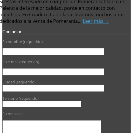
Si estás interesado en comprar un Pomerania blanco en
Palencia de la mejor calidad, ponte en contacto con
nosotros. En Criadero Cantillana llevamos muchos años
dedicados a la venta de Pomerania…
Leer más →
Contactar
Su nombre (requerido)
Su e-mail (requerido)
Ciudad (requerido)
Teléfono (requerido)
Su mensaje