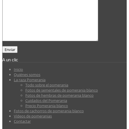
A un clic
Inicio
Quiénes somos
La raza Pomerania
Todo sobre el pomerania
Fotos de sementales de pomerania blanco
Fotos de hembras de pomerania blanco
Cuidados del Pomerania
Precio Pomerania blanco
Fotos de cachorros de pomerania blanco
Vídeos de pomeranias
Contactar