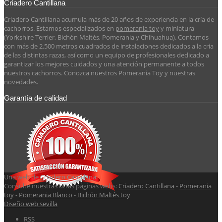
Criadero Cantillana
Criadero Cantillana acumula más de 20 años de experiencia en la cría de
cachorros. Estamos especializados en
pomerania toy
y miniatura
(Yorkshire Terrier, Bichón Maltés, Pomerania y Chihuahua). Contamos
con más de 2.500 metros cuadrados de instalaciones dedicados a la cría
de las distintas razas, así como un equipo de profesionales dedicado a
garantizar los mejores cuidados y una atención permanente a todos
nuestros cachorros. Conozca nuestros Pomerania Toy y nuestras
novedades
.
Garantía de calidad
Una web de
Criadero Cantillana
.
Consulte nuestras otras páginas webs:
Criadero Cantillana
-
Pomerania
toy
-
Pomerania Blanco
-
Bichón Maltés toy
Diseño web sevilla
RSS