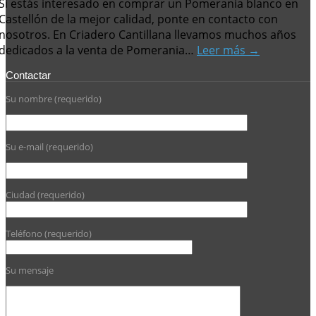
Si estás interesado en comprar un Pomerania blanco en
Castellón de la mejor calidad, ponte en contacto con
nosotros. En Criadero Cantillana llevamos muchos años
dedicados a la venta de Pomerania…
Leer más →
Contactar
Su nombre (requerido)
Su e-mail (requerido)
Ciudad (requerido)
Teléfono (requerido)
Su mensaje