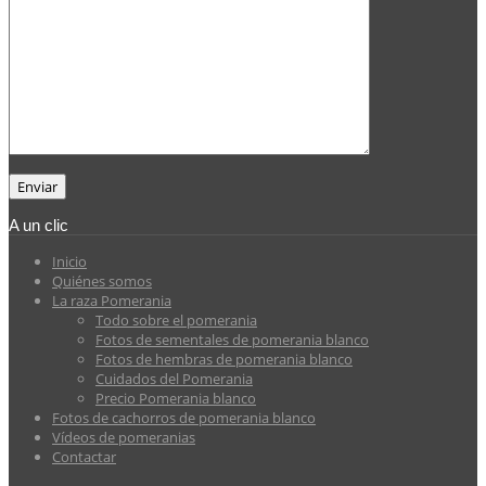
A un clic
Inicio
Quiénes somos
La raza Pomerania
Todo sobre el pomerania
Fotos de sementales de pomerania blanco
Fotos de hembras de pomerania blanco
Cuidados del Pomerania
Precio Pomerania blanco
Fotos de cachorros de pomerania blanco
Vídeos de pomeranias
Contactar