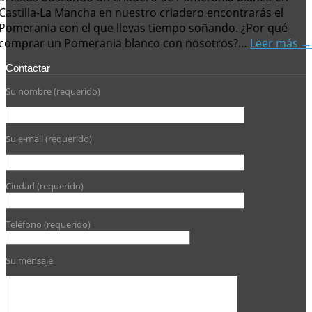
Castilla-La Mancha en nuestro criadero encontrarás el
Pomerania con el que llevas tiempo soñando. ¿Por qué
comprar un Pomerania blanco con nosotros?…
Leer más →
Contactar
Su nombre (requerido)
Su e-mail (requerido)
Ciudad (requerido)
Teléfono (requerido)
Su mensaje