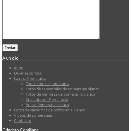
A un clic
Inicio
Quiénes somos
La raza Pomerania
Todo sobre el pomerania
Fotos de sementales de pomerania blanco
Fotos de hembras de pomerania blanco
Cuidados del Pomerania
Precio Pomerania blanco
Fotos de cachorros de pomerania blanco
Vídeos de pomeranias
Contactar
Criadero Cantillana