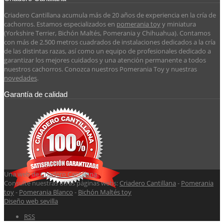
Criadero Cantillana acumula más de 20 años de experiencia en la cría de
cachorros. Estamos especializados en
pomerania toy
y miniatura
(Yorkshire Terrier, Bichón Maltés, Pomerania y Chihuahua). Contamos
con más de 2.500 metros cuadrados de instalaciones dedicados a la cría
de las distintas razas, así como un equipo de profesionales dedicado a
garantizar los mejores cuidados y una atención permanente a todos
nuestros cachorros. Conozca nuestros Pomerania Toy y nuestras
novedades
.
Garantía de calidad
Una web de
Criadero Cantillana
.
Consulte nuestras otras páginas webs:
Criadero Cantillana
-
Pomerania
toy
-
Pomerania Blanco
-
Bichón Maltés toy
Diseño web sevilla
RSS