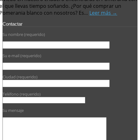
el que llevas tiempo soñando. ¿Por qué comprar un
Pomerania blanco con nosotros? Es…
Leer más →
Contactar
Su nombre (requerido)
Su e-mail (requerido)
Ciudad (requerido)
Teléfono (requerido)
Su mensaje