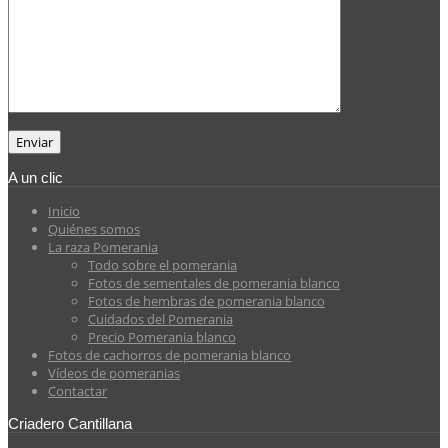
A un clic
Inicio
Quiénes somos
La raza Pomerania
Todo sobre el pomerania
Fotos de sementales de pomerania blanco
Fotos de hembras de pomerania blanco
Cuidados del Pomerania
Precio Pomerania blanco
Fotos de cachorros de pomerania blanco
Vídeos de pomeranias
Contactar
Criadero Cantillana