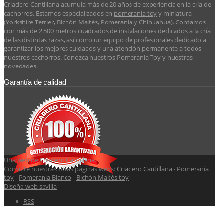
Criadero Cantillana acumula más de 20 años de experiencia en la cría de
cachorros. Estamos especializados en
pomerania toy
y miniatura
(Yorkshire Terrier, Bichón Maltés, Pomerania y Chihuahua). Contamos
con más de 2.500 metros cuadrados de instalaciones dedicados a la cría
de las distintas razas, así como un equipo de profesionales dedicado a
garantizar los mejores cuidados y una atención permanente a todos
nuestros cachorros. Conozca nuestros Pomerania Toy y nuestras
novedades
.
Garantía de calidad
Una web de
Criadero Cantillana
.
Consulte nuestras otras páginas webs:
Criadero Cantillana
-
Pomerania
toy
-
Pomerania Blanco
-
Bichón Maltés toy
Diseño web sevilla
RSS